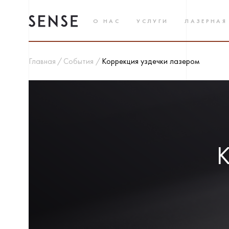
О НАС
УСЛУГИ
ЛАЗЕРНАЯ
Главная
События
Коррекция уздечки лазером
К