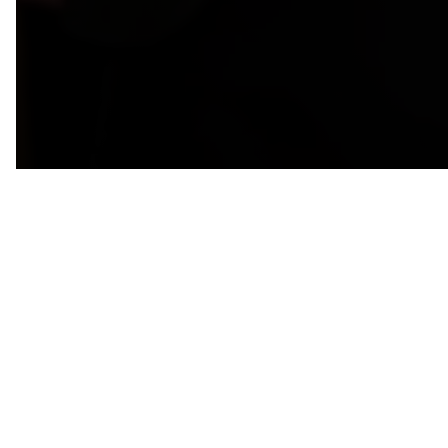
У 2022 році засновницю та директорку навчально-клінічного
центру SENSE, Черепинську Юлію Анатоліївну, було
запрошено як професора до одного з провідних
європейських закладів вищої освіти — факультету
стоматології Odontoiatria університету La Sapienza в Римі
(Італія).
La Sapienza — найстаріший університет Італії, заснований у
1303 році, і один з найбільших і найвідоміших у Європі.
Запрошення на викладацьку діяльність стало визнанням