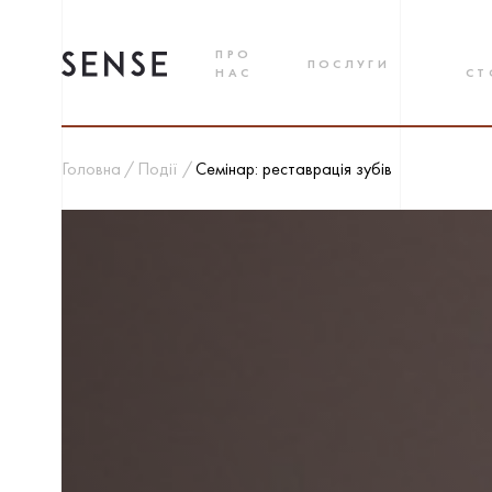
ПРО
ПОСЛУГИ
НАС
СТ
Головна
Події
Семінар: реставрація зубів