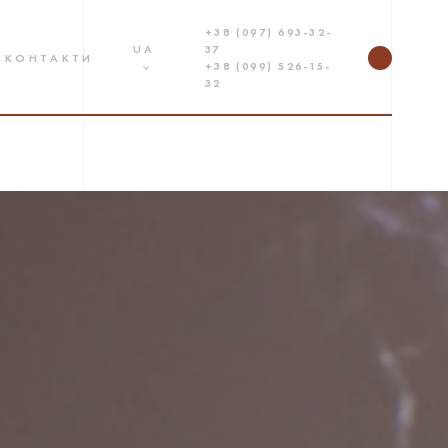
+38 (097) 693-32-
UA
37
КОНТАКТИ
+38 (099) 526-15-
32