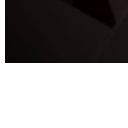
При лікуванні вагітних лікар повинен думати про здоров’я як
матері, так і дитини. На майстер-класі канд. мед. наук
Оксана Олегівна Шекера відповіла на питання, які
найчастіше виникають у стоматологів і пацієнток:
Чи може стоматолог проводити обстеження та лікування
вагітних пацієнток традиційним способом?
Чи існують при вагітності обмеження у використанні