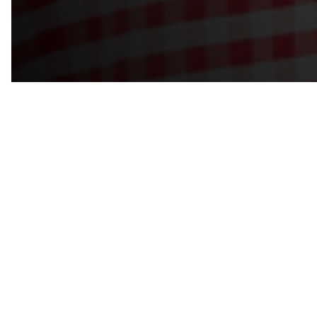
Известный бизнес-тренер и психолог Татьяна Пан (Киев)
провела в нашем учебном центре мастер-класс «Лояльные
пациенты, или как создать wow-сервис в стоматологической
клинике».
Слушатели узнали, как нужно организовать работу
стоматологической клиники, чтобы пациенты обращались в
неё снова и рекомендовали клинику или врача своим
друзьям и знакомым.
Лектор рассказала, как правильно определить цели и
ценности, как построить клиентский сервис, отвечающий
ожиданиям пациента. Были разобраны 10 главных ошибок,
из-за которых стоматологи теряют пациентов, способы