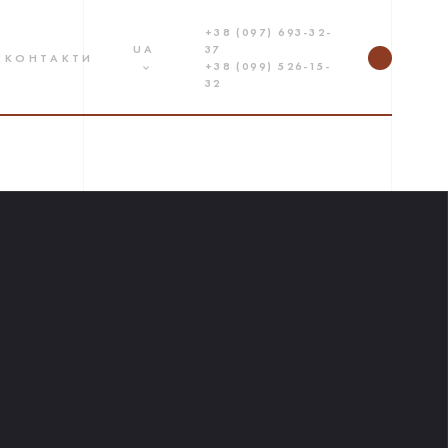
+38 (097) 693-32-
UA
37
КОНТАКТИ
+38 (099) 526-15-
32