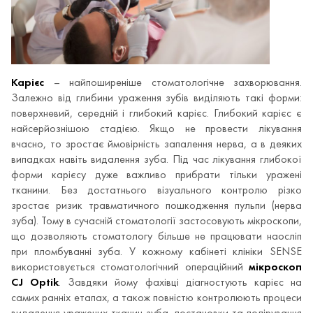
Карієс
– найпоширеніше стоматологічне захворювання.
Залежно від глибини ураження зубів виділяють такі форми:
поверхневий, середній і глибокий карієс. Глибокий карієс є
найсерйознішою стадією. Якщо не провести лікування
вчасно, то зростає ймовірність запалення нерва, а в деяких
випадках навіть видалення зуба. Під час лікування глибокої
форми карієсу дуже важливо прибрати тільки уражені
тканини. Без достатнього візуального контролю різко
зростає ризик травматичного пошкодження пульпи (нерва
зуба). Тому в сучасній стоматології застосовують мікроскопи,
що дозволяють стоматологу більше не працювати наосліп
при пломбуванні зуба. У кожному кабінеті клініки SENSE
використовується стоматологічний операційний
мікроскоп
CJ Optik
. Завдяки йому фахівці діагностують карієс на
самих ранніх етапах, а також повністю контролюють процеси