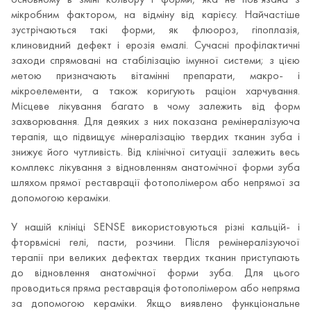
мікробним фактором, на відміну від карієсу. Найчастіше
зустрічаються такі форми, як флюороз, гіпоплазія,
клиновидний дефект і ерозія емалі. Сучасні профілактичні
заходи спрямовані на стабілізацію імунної системи; з цією
метою призначають вітамінні препарати, макро- і
мікроелементи, а також коригують раціон харчування.
Місцеве лікування багато в чому залежить від форм
захворювання. Для деяких з них показана ремінералізуюча
терапія, що підвищує мінералізацію твердих тканин зуба і
знижує його чутливість. Від клінічної ситуації залежить весь
комплекс лікування з відновленням анатомічної форми зуба
шляхом прямої реставрації фотополімером або непрямої за
допомогою кераміки.
У нашій клініці SENSE використовуються різні кальцій- і
фторвмісні гелі, пасти, розчини. Після ремінералізуючої
терапії при великих дефектах твердих тканин приступають
до відновлення анатомічної форми зуба. Для цього
проводиться пряма реставрація фотополімером або непряма
за допомогою кераміки. Якщо виявлено ​​функціональне