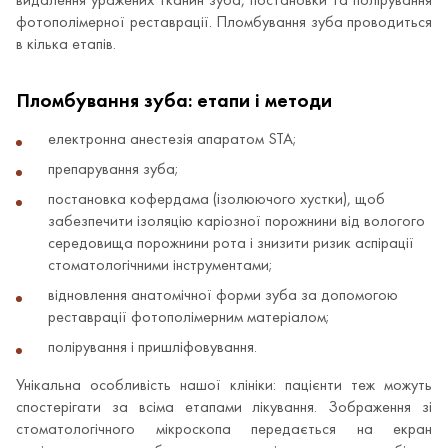
видалення уражених тканин зуба, постановки та полірування
фотополімерної реставрації. Пломбування зуба проводиться
в кілька етапів.
Пломбування зуба: етапи і методи
електронна анестезія апаратом STA;
препарування зуба;
постановка кофердама (ізолюючого хустки), щоб
забезпечити ізоляцію каріозної порожнини від вологого
середовища порожнини рота і знизити ризик аспірації
стоматологічними інструментами;
відновлення анатомічної форми зуба за допомогою
реставрації фотополімерним матеріалом;
полірування і пришліфовування.
Унікальна особливість нашої клініки: пацієнти теж можуть
спостерігати за всіма етапами лікування. Зображення зі
стоматологічного мікроскопа передається на екран