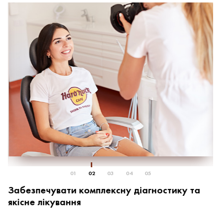
01
02
03
04
05
Забезпечувати комплексну діагностику та
П
якісне лікування
р