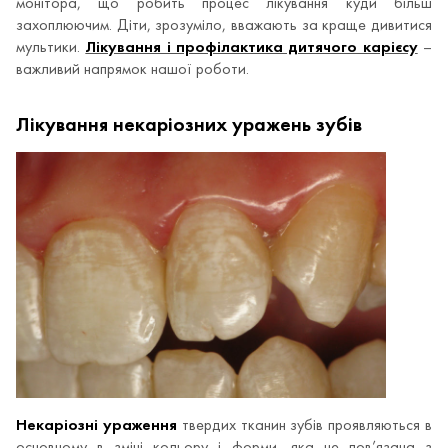
монітора, що робить процес лікування куди більш
захоплюючим. Діти, зрозуміло, вважають за краще дивитися
мультики.
Лікування і профілактика дитячого карієсу
–
важливий напрямок нашої роботи.
Лікування некаріозних уражень зубів
Некаріозні ураження
твердих тканин зубів проявляються в
основному в зміні кольору і форми, яка не пов’язана з